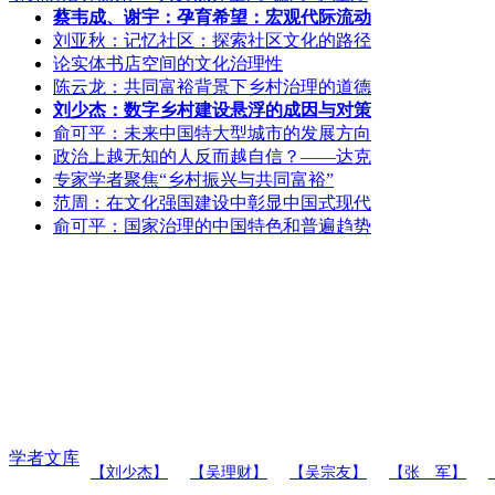
蔡韦成、谢宇：孕育希望：宏观代际流动
刘亚秋：记忆社区：探索社区文化的路径
论实体书店空间的文化治理性
陈云龙：共同富裕背景下乡村治理的道德
刘少杰：数字乡村建设悬浮的成因与对策
俞可平：未来中国特大型城市的发展方向
政治上越无知的人反而越自信？——达克
专家学者聚焦“乡村振兴与共同富裕”
范周：在文化强国建设中彰显中国式现代
俞可平：国家治理的中国特色和普遍趋势
学者文库
【刘少杰】
【吴理财】
【吴宗友】
【张 军】