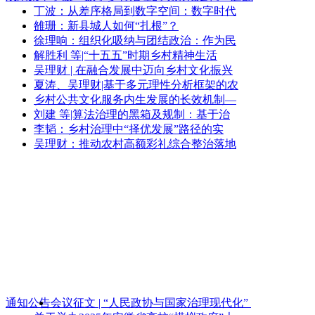
丁波：从差序格局到数字空间：数字时代
雒珊：新县城人如何“扎根”？
徐理响：组织化吸纳与团结政治：作为民
解胜利 等|“十五五”时期乡村精神生活
吴理财 | 在融合发展中迈向乡村文化振兴
夏涛、吴理财|基于多元理性分析框架的农
乡村公共文化服务内生发展的长效机制—
刘建 等|算法治理的黑箱及规制：基于治
李韬：乡村治理中“择优发展”路径的实
吴理财：推动农村高额彩礼综合整治落地
通知公告
会议征文 | “人民政协与国家治理现代化”