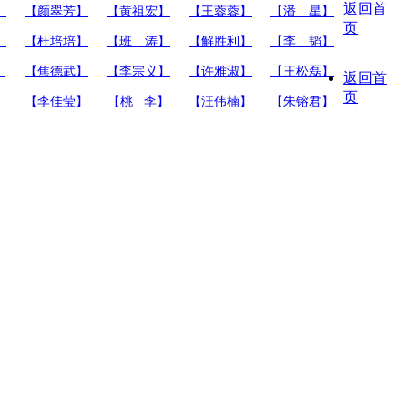
返回首
】
【颜翠芳】
【黄祖宏】
【王蓉蓉】
【潘 星】
页
】
【杜培培】
【班 涛】
【解胜利】
【李 韬】
】
【焦德武】
【李宗义】
【许雅淑】
【王松磊】
返回首
页
】
【李佳莹】
【桃 李】
【汪伟楠】
【朱镕君】