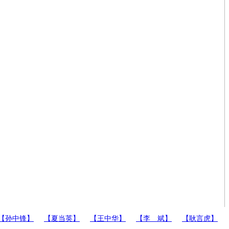
【孙中锋】
【夏当英】
【王中华】
【李 斌】
【耿言虎】