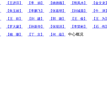
】
【王进芬】
【李 娟】
【姚德薇】
【熊凤水】
【金文龙
】
【朱玉姣】
【李鹏飞】
【张嘉明】
【刘城晨】
【牛 津
】
【王 前】
【刘 建】
【郭 璐】
【王 俊】
【王 为
】
【罗大蒙】
【孙新华】
【张现洪】
【李荣彬】
【石 伟
中心概况
】
【雒 珊】
【丁 京】
【何 蕴】