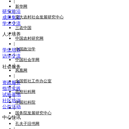
|
新华网
研究前沿
|
成果集萃
安大农村社会发展研究中心
|
学术交流
三农中国
|
人才培养
中国农村研究网
|
中国政治学
学生培养
|
访学交流
中国社会学网
|
社会服务
凤凰网
|
全国哲社工作办公室
资政服务
|
指导实践
高校社科网
试验基地
|
社区培训
中国社科院
公益活动
|
国务院发展研究中心
中心快讯
|
孔夫子旧书网
|