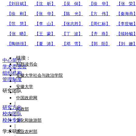
【刘目斌】
【沈 昕】
【吴 侗】
【徐 华】
【张 荣
【徐 刚】
【张 华】
【陈 光】
【方 伟】
【秦海燕
【范 慧】
【李 山】
【张志胜】
【周仁标】
【李世敏
【张 晒】
【王 蒙】
【丁 波】
【齐 燕】
【续聆毓
【陶德强】
【夏 涛】
【邓 雪】
【郭 阳】
【刘 姗
链接：
中心简介
利群读书会
学术委员会
|
组织机构
安徽大学社会与政治学院
管理制度
|
安徽大学
研究团队
|
中国政府网
|
研究方向
民政部
校内团队
|
校外专家
文化和旅游部
|
学术研究
农业农村部