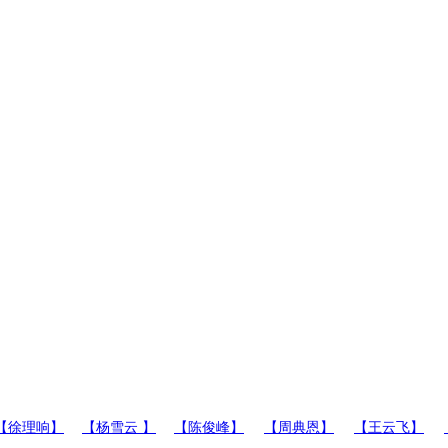
【徐理响】
【杨雪云 】
【陈俊峰】
【周典恩】
【王云飞】