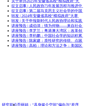
关于举办2025年安徽省高校“模拟政府”大
征文启事 | 人民政协75年发展历程与推进中
征文启事 | 第二届马克思主义社会学的中国
转发 | 2024年安徽省高校“模拟政府”大赛
转发 | 关于申报新时代人民政协理论和实践
讲座预告 | 成伯清：情为何物——来自社会
讲座预告 | 李芝兰：粤港澳大湾区：改革创
讲座预告 | 李钧鹏：中国社会学的知识积累
讲座预告 | 陈家建：质性研究的传统、点困
讲座预告 | 高柏：理论和方法之争：美国区
研究前沿
乔丽娟：“具身媒介空间”偏向与“差序