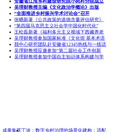
安徽省江淮乡村建设研究院小岗村分院成立
吴理财教授主编《文化政治学概论》出版
“全面推进乡村振兴学术讨论会”召开
张晒新著《公共政策的道德含量评估研究》
“第四届马克思主义社会学中国化时代化”
王松磊新著《福利多元主义视域下西藏养老
吴理财教授参加国家标准《文化馆 基本术语
我中心研究团队赴安徽省12345热线与一线话
吴理财教授应邀参加“第二届社会工作创新
吴理财教授参加中国自主知识体系构建与学
成果集萃
丁波：数字乡村治理的场景化建构：适配